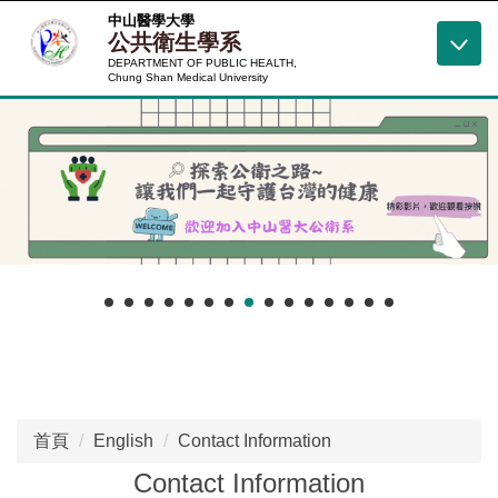
跳
中山醫學大學
公共衛生學系
到
DEPARTMENT OF PUBLIC HEALTH,
主
Chung Shan Medical University
要
內
容
區
首頁
English
Contact Information
Contact Information