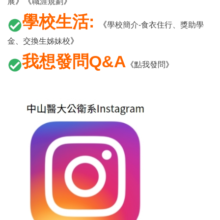
》
《
》
展
職涯規劃
學校生活
:
《
學校簡介-食衣住行
、獎助學
》
金、交換生姊妹校
我想發問Q&A
《
點我發問
》