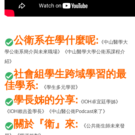
公衛系
在學什麼呢:
《
中山醫學大
學公衛系簡介與未來職場
》《
中山醫學大
學公衛系課程介
紹
》
社會組學生跨域學習的最
佳學系
:
《
》
學生多元學習
學長姊的分享:
《
IOH卓宜廷學姊
》
《
IOH賴吉盈學長
》《
中山醫公衛Podcast來了
》
關
於『衛』來:
《
公共衛生師未來發