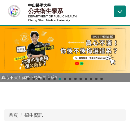
跳
中山醫學大學
公共衛生學系
到
DEPARTMENT OF PUBLIC HEALTH,
主
Chung Shan Medical University
要
內
容
區
真心不演！你後不後悔選這系？
首頁
招生資訊