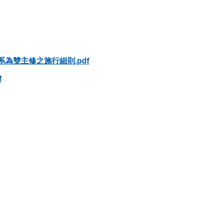
為雙主修之施行細則.pdf
f