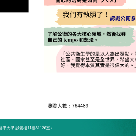
7
6
4
4
8
9
學大學 誠愛樓11樓81126室）