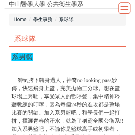
中山醫學大學 公共衛生學系
Jump
to
the
Home
學生事務
系球隊
main
content
系球隊
block
系男籃
帥氣胯下轉身過人，神奇no looking pass妙
傳，快速飛身上籃，完美拋物三分球。想在籃
球場上奔馳，享受眾人的歡呼聲，集中精神聆
聽教練的叮嚀，因為每個24秒的進攻都是整場
比賽的關鍵。加入系男籃吧，和學長們一起打
拼，揮灑青春的汗水，就為了稱霸全國公衛系!!
加入系男籃吧，不論你是籃球高手或初學者，