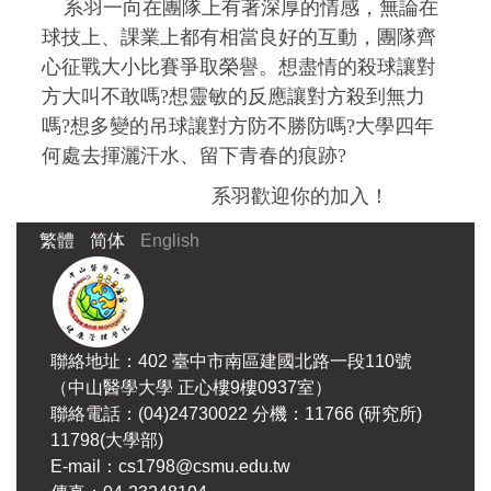
系羽一向在團隊上有著深厚的情感，無論在
球技上、課業上都有相當良好的互動，團隊齊
心征戰大小比賽爭取榮譽。想盡情的殺球讓對
方大叫不敢嗎?想靈敏的反應讓對方殺到無力
嗎?想多變的吊球讓對方防不勝防嗎?大學四年
何處去揮灑汗水、留下青春的痕跡?
系羽歡迎你的加入！
繁體
简体
English
聯絡地址：402 臺中市南區建國北路一段110號
（中山醫學大學 正心樓9樓0937室）
聯絡電話：(04)24730022 分機：11766 (研究所)
11798(大學部)
E-mail：cs1798@csmu.edu.tw