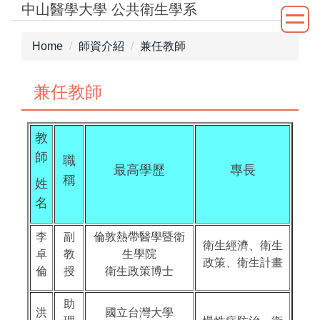
中山醫學大學 公共衛生學系
Jump
to
the
Home
師資介紹
兼任教師
main
content
兼任教師
block
教
師
職
最高學歷
專長
稱
姓
名
李
副
倫敦熱帶醫學暨衛
衛生經濟、衛生
卓
教
生學院
政策、衛生計畫
倫
授
衛生政策博士
助
洪
國立台灣大學