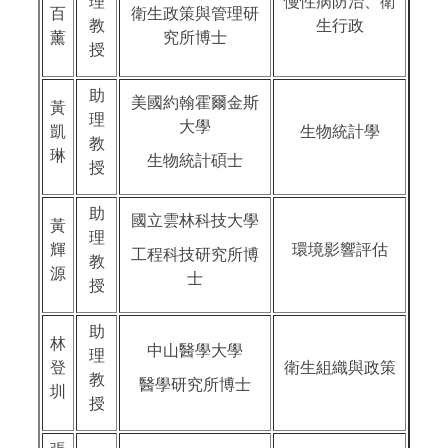
理
慢性病防治、衛
百
衛生政策與管理研
教
生行政
薰
究所博士
授
助
美國約翰霍爾金斯
黃
理
大學
凱
生物統計學
教
琳
生物統計碩士
授
助
國立雲林科技大學
黃
理
輝
環境影響評估
工程科技研究所博
教
源
士
授
助
林
中山醫學大學
理
登
衛生組織與政策
教
醫學研究所博士
圳
授