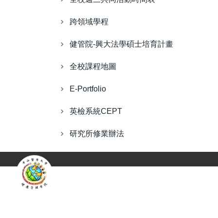
跨領域學程
健管院-興大法學碩士培育計畫
全校課程地圖
E-Portfolio
英檢系統CEPT
研究所修業辦法
聯絡地址：402 臺中市南區建國北路一段11
聯絡電話：(04)24730022 分機：11766 (研
E-mail：cs1798@csmu.edu.tw
傳真：04-23248194