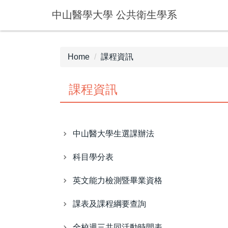
Jump
中山醫學大學 公共衛生學系
to
the
main
content
Home
課程資訊
block
課程資訊
中山醫大學生選課辦法
科目學分表
英文能力檢測暨畢業資格
課表及課程綱要查詢
全校週三共同活動時間表