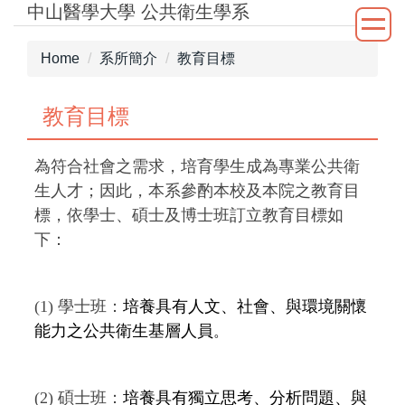
中山醫學大學 公共衛生學系
Jump
to
the
Home
系所簡介
教育目標
main
content
教育目標
block
為符合社會之需求，培育學生成為專業公共衛
生人才；因此，本系參酌本校及本院之教育目
標，依學士、碩士及博士班訂立教育目標如
下：
(1) 學士班：
培養具有人文、社會、與環境關懷
能力之公共衛生基層人員
。
(2) 碩士班：
培養具有獨立思考、分析問題、與