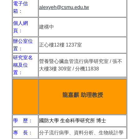
電子信
alexyeh@csmu.edu.tw
箱：
個人網
建構中
頁：
辦公室位
正心樓
12
樓
1237
室
置：
研究室名
營養暨心臟血管流行病學研究室 / 張不
稱及位
大樓3樓 309室 / 分機11838
置：
龍嘉麒 助理教授
學 歷：
國防大學 生命科學研究所 博士
專 長：
分子流行病學、資料分析、生物統計學