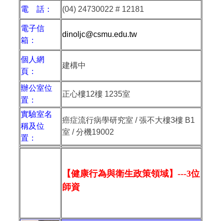
電 話：
(04) 24730022 # 12181
電子信
dinoljc@csmu.edu.tw
箱：
個人網
建構中
頁：
辦公室位
正心樓
12
樓
1235
室
置：
實驗室名
癌症流行病學研究室 / 張不大樓3樓 B1
稱及位
室 / 分機19002
置：
【健康行為與衛生政策領域】---
3
位
師資