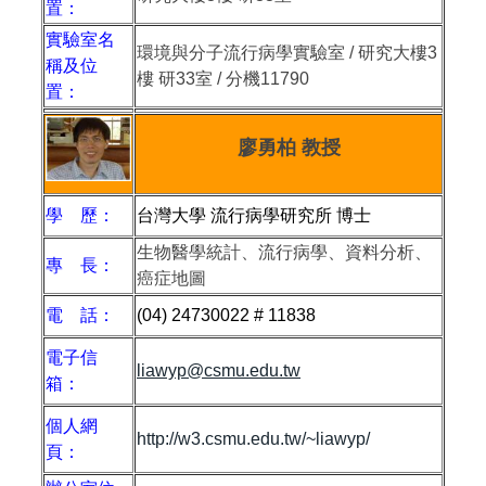
置：
實驗室名
環境與分子流行病學實驗室 / 研究大樓3
稱及位
樓 研33室 / 分機11790
置：
廖勇柏 教授
學 歷：
台灣大學 流行病學研究所 博士
生物醫學統計、流行病學、資料分析、
專 長：
癌症地圖
電 話：
(04) 24730022 # 11838
電子信
liawyp@csmu.edu.tw
箱：
個人網
http://w3.csmu.edu.tw/~liawyp/
頁：