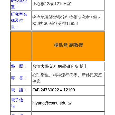
辦公室位
正心樓
12
樓
1216H
室
置：
研究室名
癌症地圖暨營養流行病學研究室 / 學人
稱及位
樓3樓 309室 / 分機11838
置：
楊浩然 副教授
學 歷：
台灣大學 流行病學研究所 博士
心理衛生、精神流行病學、新移民家庭
專 長：
健康
電 話：
(04) 24730022 # 12109
電子信
hjyang@csmu.edu.tw
箱：