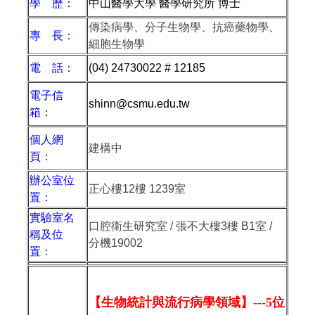
學 歷：
中山醫學大學 醫學研究所 博士
傳染病學、分子生物學、抗癌藥物學、
專 長：
細胞生物學
電 話：
(04) 24730022 # 12185
電子信
shinn@csmu.edu.tw
箱：
個人網
建構中
頁：
辦公室位
正心樓
12
樓
1239
室
置：
實驗室名
口腔衛生研究室 / 張不大樓3樓 B1室 /
稱及位
分機19002
置：
【生物統計與流行病學領域】---
5
位