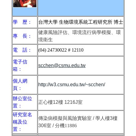
學 歷：
台灣大學 生物環境系統工程研究所 博士
健康風險評估、環境流行病學模擬、環
專 長：
境衛生
電 話：
(04) 24730022 # 12110
電子信
scchen@csmu.edu.tw
箱：
個人網
http://w3.csmu.edu.tw/~scchen/
頁：
辦公室位
正心樓
12
樓
1216J
室
置：
研究室名
傳染病模擬與風險實驗室 / 學人樓3樓
稱及位
306室 / 分機
11886
置：