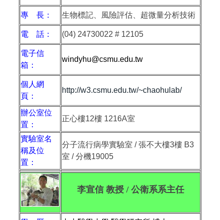
專 長：
生物標記、風險評估、超微量分析技術
電 話：
(04) 24730022 # 12105
電子信
windyhu@csmu.edu.tw
箱：
個人網
http://w3.csmu.edu.tw/~chaohulab/
頁：
辦公室位
正心樓
12
樓
1216A
室
置：
實驗室名
分子流行病學實驗室 / 張不大樓3樓 B3
稱及位
室 / 分機19005
置：
李宣信 教授 / 公衛系系主任