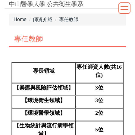
中山醫學大學 公共衛生學系
Jump
to
the
Home
師資介紹
專任教師
main
content
專任教師
block
專任師資人數(共
16
專長領域
位)
【暴露與風險評估領域】
3
位
【環境衛生領域】
3
位
【環境醫學領域】
2
位
【生物統計與流行病學領
5
位
域】