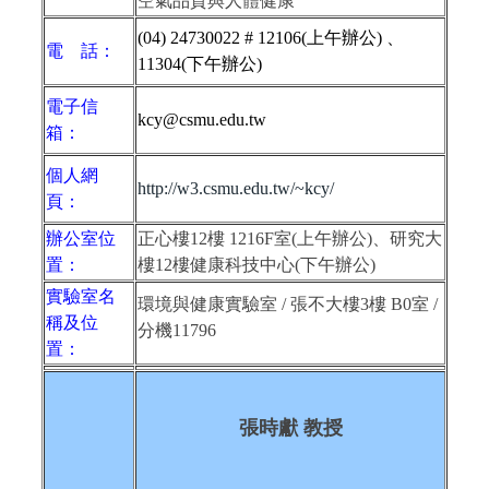
空氣品質與人體健康
(04) 24730022 # 12106(上午辦公) 、
電 話：
11304(下午辦公)
電子信
kcy@csmu.edu.tw
箱：
個人網
http://w3.csmu.edu.tw/~kcy/
頁：
辦公室位
正心樓
12
樓
1216F室(上午辦公)、研究大
置：
樓12樓健康科技中心(下午辦公)
實驗室名
環境與健康實驗室 / 張不大樓
3
樓
B0
室 /
稱及位
分機
11796
置：
張時獻 教授