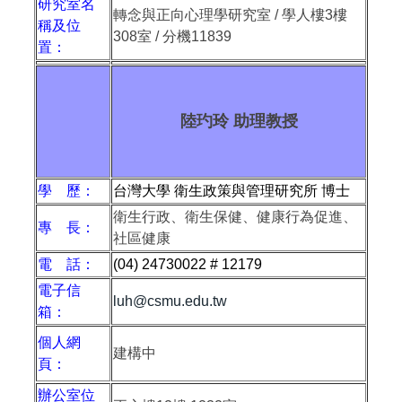
研究室名
轉念與正向心理學研究室 / 學人樓3樓
稱及位
308室 / 分機11839
置：
陸玓玲 助理教授
學 歷：
台灣大學 衛生政策與管理研究所 博士
衛生行政、衛生保健、健康行為促進、
專 長：
社區健康
電 話：
(04) 24730022 # 12179
電子信
luh@csmu.edu.tw
箱：
個人網
建構中
頁：
辦公室位