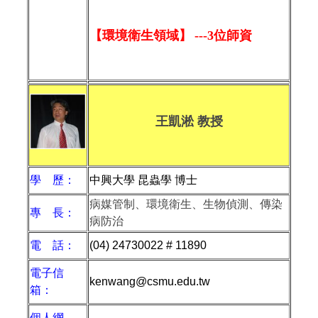
【環境衛生領域】
---
3
位師資
王凱淞 教授
學 歷：
中興大學 昆蟲學 博士
病媒管制、環境衛生、生物偵測、傳染
專 長：
病防治
電 話：
(04) 24730022 # 11890
電子信
kenwang@csmu.edu.tw
箱：
個人網