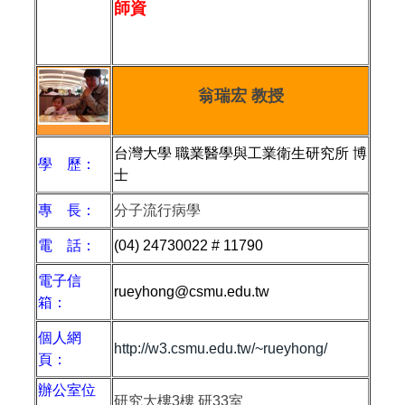
師資
翁瑞宏 教授
台灣大學 職業醫學與工業衛生研究所 博
學 歷：
士
專 長：
分子流行病學
電 話：
(04) 24730022 # 11790
電子信
rueyhong@csmu.edu.tw
箱：
個人網
http://w3.csmu.edu.tw/~rueyhong/
頁：
辦公室位
研究大樓
3
樓 研
33
室