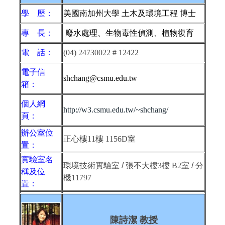
學 歷：
美國南加州大學 土木及環境工程 博士
專 長：
廢水處理、生物毒性偵測、植物復育
電 話：
(04) 24730022 # 12422
電子信
shchang@csmu.edu.tw
箱：
個人網
http://w3.csmu.edu.tw/~shchang/
頁：
辦公室位
正心樓
11
樓
1156D室
置：
實驗室名
環境技術實驗室 / 張不大樓
3
樓
B2
室 / 分
稱及位
機
11797
置：
陳詩潔 教授