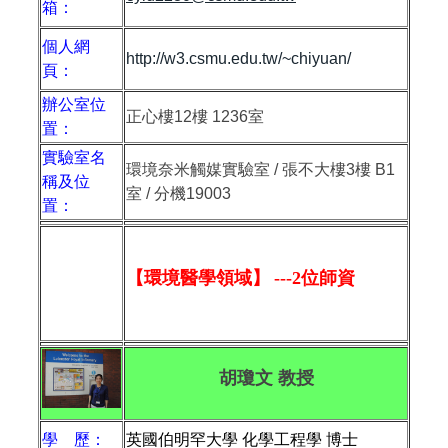
箱：
個人網
http://w3.csmu.edu.tw/~chiyuan/
頁：
辦公室位
正心樓
12
樓
1236
室
置：
實驗室名
環境奈米觸媒實驗室 / 張不大樓3樓 B1
稱及位
室 / 分機19003
置：
【環境醫學領域】
---
2
位師資
胡瓊文 教授
學 歷：
英國伯明罕大學 化學工程學 博士