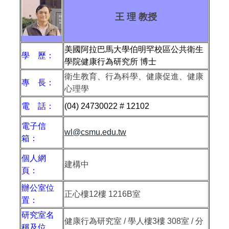
王 理 教授
美國阿拉巴馬大學伯明罕校區公共衛生
學 歷：
學院健康行為研究所 博士
衛生教育、行為科學、健康促進、健康
專 長：
心理學
電 話：
(04) 24730022 # 12102
電子信
wl@csmu.edu.tw
箱：
個人網
建構中
頁：
辦公室位
正心樓
12
樓
1216B
室
置：
研究室名
健康行為研究室 / 學人樓3樓 308室 / 分
稱及位