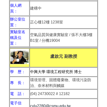
個人網
建構中
頁：
辦公室位
正心樓
12
樓
1238
室
置：
實驗室名
空氣品質與健康實驗室 / 張不大樓3樓
稱及位
B1室 / 分機19004
置：
盧啟元 副教授
學 歷：
中興大學 環境工程研究所 博士
環境管理、固體廢棄物、環境污染防
專 長：
治、奈米材料與觸媒
電 話：
(04) 24730022 # 12182
電子信
cylu2280@csmu.edu.tw