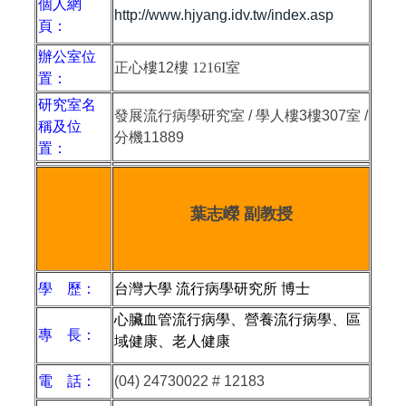
個人網
http://www.hjyang.idv.tw/index.asp
頁：
辦公室位
正心樓
12
樓
1216I
室
置：
研究室名
發展流行病學研究室 / 學人樓3樓307室 /
稱及位
分機11889
置：
葉志嶸 副教授
學 歷：
台灣大學 流行病學研究所 博士
心臟血管流行病學、營養流行病學、區
專 長：
域健康、老人健康
電 話：
(04) 24730022 # 12183