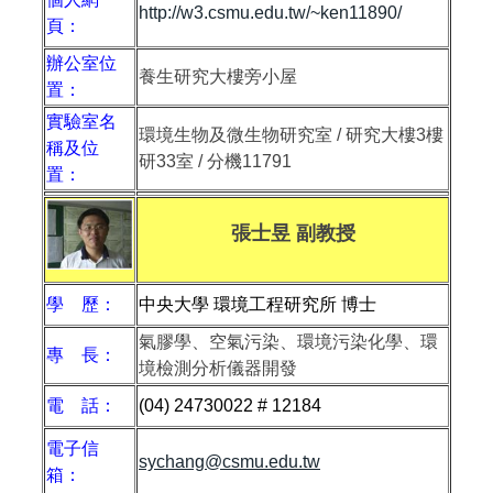
http://w3.csmu.edu.tw/~ken11890/
頁：
辦公室位
養生研究大樓旁小屋
置：
實驗室名
環境生物及微生物研究室 / 研究大樓3樓
稱及位
研33室 / 分機11791
置：
張士昱 副教授
學 歷：
中央大學 環境工程研究所 博士
氣膠學、空氣污染、環境污染化學、環
專 長：
境檢測分析儀器開發
電 話：
(04) 24730022 # 12184
電子信
sychang@csmu.edu.tw
箱：