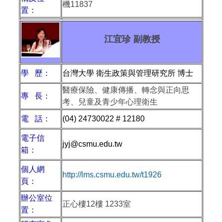
機11837
置：
江宜珍 副教授
學 歷：
台灣大學 衛生政策與管理研究所 博士
醫療保險、健康傳播、轉念與正向思
專 長：
考、兒童及青少年心理衛生
電 話：
(04) 24730022 # 12180
電子信
jyj@csmu.edu.tw
箱：
個人網
http://lms.csmu.edu.tw/t1926
頁：
辦公室位
正心樓
12
樓
1233
室
置：