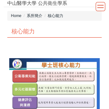
中山醫學大學 公共衛生學系
Jump
to
the
Home
系所簡介
核心能力
main
content
核心能力
block